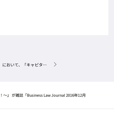
notable firms」にリストされると共に、「Recognized Firm」の認定を獲得しました。
usiness Law Journal 2016年12月