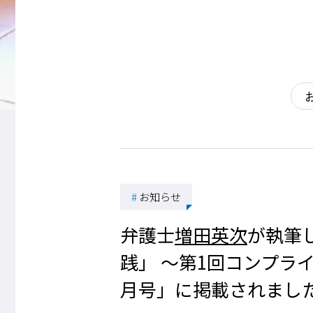
#
お知らせ
弁護士
増田英次
が執筆
践」 ～第1回コンプライアン
月号」に掲載され