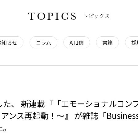
TOPICS
トピックス
お知らせ
コラム
AT1債
書籍
採
した、 新連載『「エモーショナルコン
ス再起動！～』 が雑誌「Business Law 
ました。