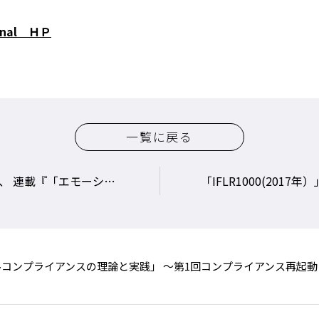
urnal ＨＰ
一覧に戻る
する』 が雑誌「Business Law Journal 2017年1月号」に掲載されました。
「IFLR1000(2017年）」において、「キャピタルマーケット」及び「M&A」の部門で「Other 
イアンスの理論と実践」 ～第1回コンプライアンス再起動！～』 が雑誌「B