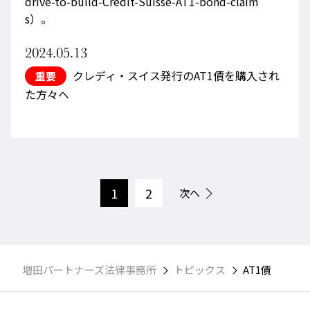
drive-to-build-Credit-Suisse-AT1-bond-claim
s）。
2024.05.13
クレディ・スイス発行のAT1債を購入され
重要
た方々へ
1
2
次へ
増田パートナーズ法律事務所
トピックス
AT1債