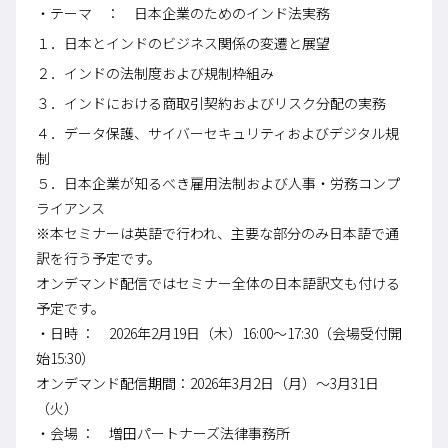
・テーマ ： 日本企業のためのインド法実務
１．日本とインドのビジネス関係の変遷と展望
２．インドの法制度および規制枠組み
３．インドにおける商取引契約およびリスク分配の実務
４．データ保護、サイバーセキュリティおよびデジタル規
制
５．日本企業が知るべき雇用法制および人事・労務コンプ
ライアンス
※本セミナーは英語で行われ、主要な部分のみ日本語で通
訳を行う予定です。
オンデマンド配信ではセミナー全体の日本語訳文も付ける
予定です。
・日時 ： 2026年2月19日（木）16:00～17:30（会場受付開
始15:30）
オンデマンド配信期間：2026年3月2日（月）～3月31日
（火）
・会場 ： 増田パートナーズ法律事務所