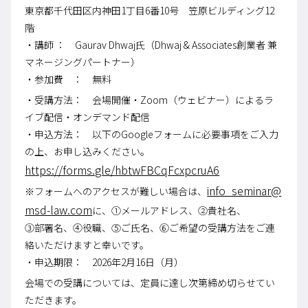
東京都千代田区内神田1丁目6番10号 笠原ビルディング12
階
・講師 ： Gaurav Dhwaj氏（Dhwaj & Associates創業者 兼
マネージングパートナー）
・参加費 ： 無料
・受講方法： 会場開催・Zoom（ウェビナー）によるラ
イブ配信・オンデマンド配信
・申込方法： 以下のGoogleフォームに必要事項をご入力
の上、お申し込みください。
https://forms.gle/hbtwFBCqFcxpcruA6
info_seminar@
※フォームへのアクセスが難しい場合は、
msd-law.com
に、①メールアドレス、②貴社名、
③部署名、④役職、⑤ご氏名、⑥ご希望の受講方法をご連
絡いただけますと幸いです。
・申込期限： 2026年2月16日（月）
会場での受講については、定員に達し次第締め切らせてい
ただきます。