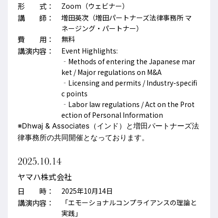
形 式：
Zoom（ウェビナー）
講 師：
増田英次（増田パートナーズ法律事務所 マ
ネージング・パートナー）
費 用：
無料
講演内容：
Event Highlights:
‐Methods of entering the Japanese mar
ket / Major regulations on M&A
‐Licensing and permits / Industry-specifi
c points
‐Labor law regulations / Act on the Prot
ection of Personal Information
※Dhwaj & Associates（インド）と増田パートナーズ法
律事務所の共同開催となっております。
2025.10.14
ヤマハ株式会社
日 時：
2025年10月14日
講演内容：
「エモーショナルコンプライアンスの理論と
実践」