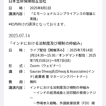
日本生命保険相互会社
日 時：
2025年8月1日
講演内容：
「エモーショナルコンプライアンスの理論と
実践」
※社内向けの講演となっております。
2025.07.14
「インドにおける法制度及び規制の枠組み」
日 時：
ライブ配信【開催済み】：2025年7月14日
(月)14:30～15:30／オンデマンド配信：2025
年7月15日(火)～9月7日(日)
形 式：
Zoom（ウェビナー）
講 師：
Gaurav Dhwaj氏(Dhwaj & Associates(イン
ド) 創業者 兼 マネージングパートナー)
費 用：
無料
講演内容：
インドにおける法制度及び規制の枠組み
－インドの経済成長と日印間の貿易シナジ
ー
－市場参入戦略、外国直接投資（FDI）規