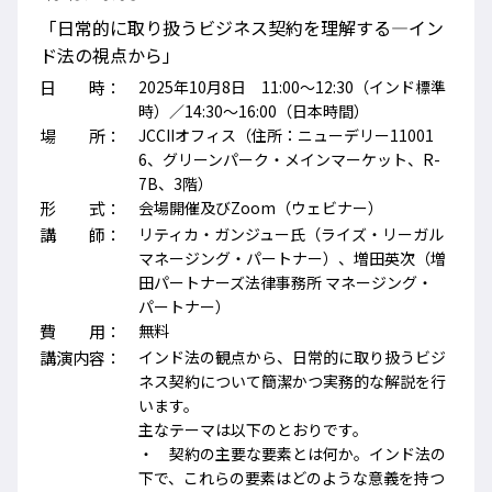
「日常的に取り扱うビジネス契約を理解する―イン
ド法の視点から」
日 時：
2025年10月8日 11:00～12:30（インド標準
時）／14:30～16:00（日本時間）
場 所：
JCCIIオフィス（住所：ニューデリー11001
6、グリーンパーク・メインマーケット、R-
7B、3階）
形 式：
会場開催及びZoom（ウェビナー）
講 師：
リティカ・ガンジュー氏（ライズ・リーガル
マネージング・パートナー）、増田英次（増
田パートナーズ法律事務所 マネージング・
パートナー）
費 用：
無料
講演内容：
インド法の観点から、日常的に取り扱うビジ
ネス契約について簡潔かつ実務的な解説を行
います。
主なテーマは以下のとおりです。
・ 契約の主要な要素とは何か。インド法の
下で、これらの要素はどのような意義を持つ