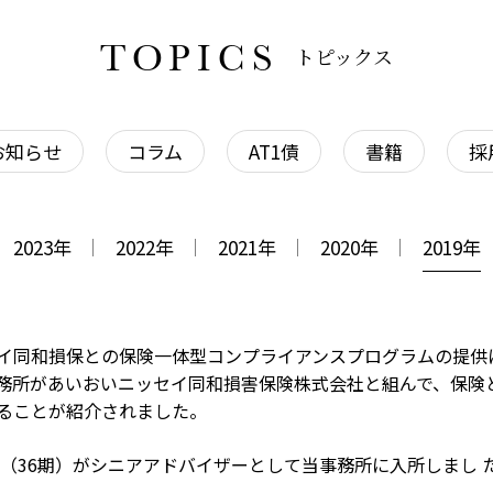
TOPICS
トピックス
お知らせ
コラム
AT1債
書籍
採
2023
年
2022
年
2021
年
2020
年
2019
年
イ同和損保との保険一体型コンプライアンスプログラムの提供に
務所があいおいニッセイ同和損害保険株式会社と組んで、保険
ることが紹介されました。
人（36期）がシニアアドバイザーとして当事務所に入所しまし 