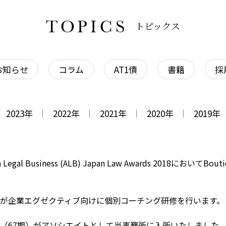
TOPICS
トピックス
お知らせ
コラム
AT1債
書籍
採
2023
年
2022
年
2021
年
2020
年
2019
年
egal Business (ALB) Japan Law Awards 2018においてBouti
が企業エグゼクティブ向けに個別コーチング研修を行います。
（67期）がアソシエイトとして当事務所に入所いたしました